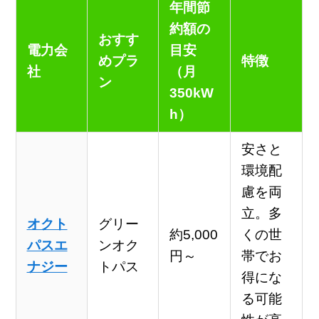
年間節
約額の
おすす
電力会
目安
めプラ
特徴
社
（月
ン
350kW
h）
安さと
環境配
慮を両
立。多
オクト
グリー
約5,000
くの世
パスエ
ンオク
円～
帯でお
ナジー
トパス
得にな
る可能