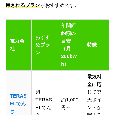
用されるプラン
がおすすめです。
年間節
約額の
おすす
電力会
目安
めプラ
特徴
社
（月
ン
200kW
h）
電気料
金に応
超
じて楽
TERAS
TERAS
約1,000
天ポイ
ELでん
ELでん
円～
ントが
き