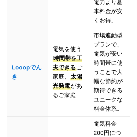
電力より基
本料金が安
くお得。
市場連動型
プランで、
電気を使う
電気が安い
時間帯を工
時間帯に使
Looopでん
夫できる
ご
うことで大
き
家庭、
太陽
幅な節約が
光発電
があ
期待できる
るご家庭
ユニークな
料金体系。
電気料金
200円につ