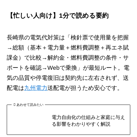
【忙しい人向け】1分で読める要約
長崎県の電気代対策は「検針票で使用量を把握
→総額（基本＋電力量＋燃料費調整＋再エネ賦
課金）で比較→解約金・燃料費調整の条件・サ
ポートを確認→Webで乗換」が最短ルート。電
気の品質や停電復旧は契約先に左右されず、送
配電は
九州電力
送配電が担うため安心です。
あわせて読みたい
電力自由化の仕組みと家庭に与え
る影響をわかりやすく解説