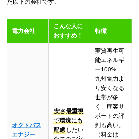
た以下の会社です。
こんな人に
電力会社
特徴
おすすめ！
実質再生可
能エネルギ
ー100%。
九州電力よ
り安くなる
世帯が多
く、顧客サ
安さ最重視
ポートの評
で
環境にも
オクトパス
判も高い。
配慮
したい
エナジー
（料金は