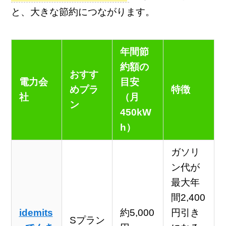
と、大きな節約につながります。
年間節
約額の
おすす
電力会
目安
めプラ
特徴
社
（月
ン
450kW
h）
ガソリ
ン代が
最大年
間2,400
idemits
約5,000
円引き
Sプラン