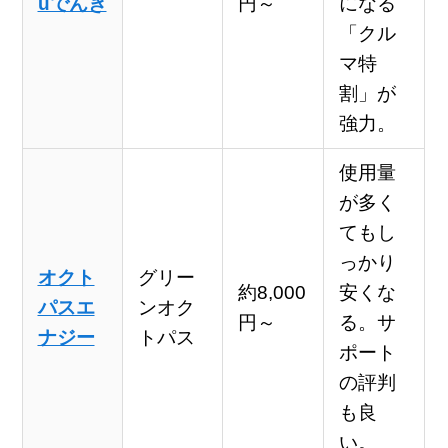
uでんき
円～
になる
「クル
マ特
割」が
強力。
使用量
が多く
てもし
っかり
オクト
グリー
約8,000
安くな
パスエ
ンオク
円～
る。サ
ナジー
トパス
ポート
の評判
も良
い。