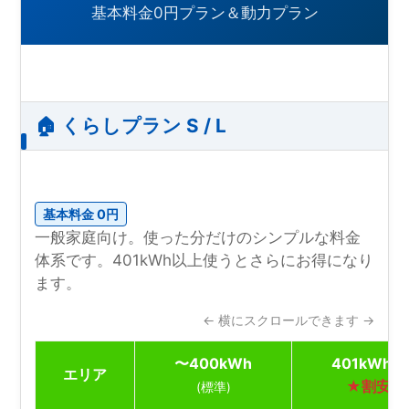
基本料金0円プラン＆動力プラン
🏠 くらしプラン S / L
基本料金 0円
一般家庭向け。使った分だけのシンプルな料金
体系です。401kWh以上使うとさらにお得になり
ます。
← 横にスクロールできます →
〜400kWh
401kWh〜
エリア
★割安
(標準)