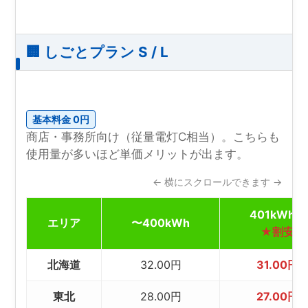
🏢 しごとプラン S / L
基本料金 0円
商店・事務所向け（従量電灯C相当）。こちらも
使用量が多いほど単価メリットが出ます。
← 横にスクロールできます →
401kWh〜
エリア
〜400kWh
★割安
北海道
32.00円
31.00円
東北
28.00円
27.00円