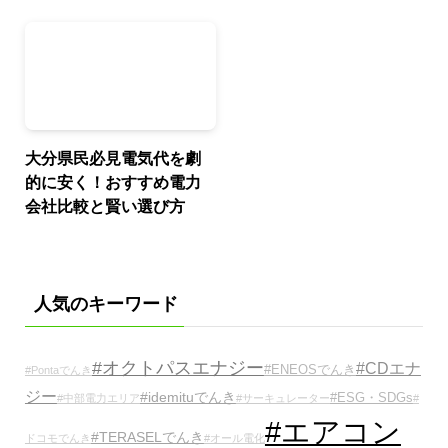
大分県民必見電気代を劇
的に安く！おすすめ電力
会社比較と賢い選び方
人気のキーワード
#オクトパスエナジー
#CDエナ
#ENEOSでんき
#Pontaでんき
ジー
#idemituでんき
#ESG・SDGs
#中部電力エリア
#サーキュレーター
#
#エアコン
#TERASELでんき
ドコモでんき
#オール電化