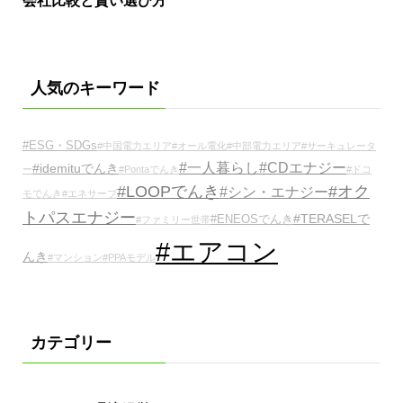
会社比較と賢い選び方
人気のキーワード
#ESG・SDGs
#中国電力エリア
#オール電化
#中部電力エリア
#サーキュレータ
#一人暮らし
#CDエナジー
#idemituでんき
ー
#Pontaでんき
#ドコ
#LOOPでんき
#オク
#シン・エナジー
モでんき
#エネサーブ
トパスエナジー
#TERASELで
#ENEOSでんき
#ファミリー世帯
#エアコン
んき
#マンション
#PPAモデル
カテゴリー