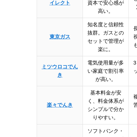
イレクト
資本で安心感が
高い。
知名度と信頼性
抜群。ガスとの
東京ガス
セットで管理が
楽に。
電気使用量が多
ミツウロコでん
い家庭で割引率
き
が高い。
基本料金が安
く、料金体系が
楽々でんき
シンプルで分か
りやすい。
ソフトバンク・