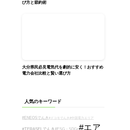
び方と節約術
大分県民必見電気代を劇的に安く！おすすめ
電力会社比較と賢い選び方
人気のキーワード
#ENEOSでんき
#ドコモでんき
#中国電力エリア
#エア
#TERASELでんき
#ESG・SDGs