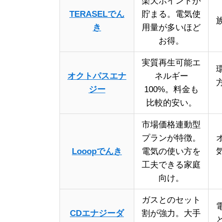
楽天ポイントが
TERASELでん
貯まる。電気使
き
用量が多いほど
お得。
実質再生可能エ
オクトパスエナ
ネルギー
ジー
100%。料金も
比較的安い。
市場価格連動型
プランが特徴。
Looopでんき
電気の使い方を
工夫できる家庭
向け。
ガスとのセット
CDエナジーダ
割が強力。大手