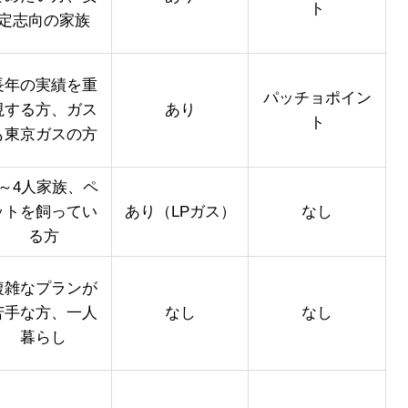
ト
定志向の家族
長年の実績を重
パッチョポイン
視する方、ガス
あり
ト
も東京ガスの方
3～4人家族、ペ
ットを飼ってい
あり（LPガス）
なし
る方
複雑なプランが
苦手な方、一人
なし
なし
暮らし