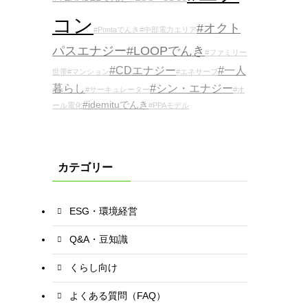
コン
#オクト
#Pontaでんき
#中部電力エリア
パスエナジー
#LOOPでんき
#ファミリー
#CDエナジー
#一人
世帯
#マンション
#エネサーブ
暮らし
#シン・エナジー
#サーキュレーター
#オ
#idemituでんき
ール電化
#PPAモデル
カテゴリー
ESG・環境経営
Q&A・豆知識
くらし向け
よくある質問（FAQ）