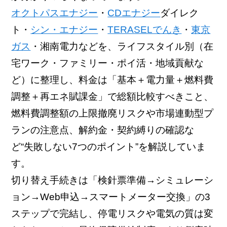
オクトパスエナジー
・
CDエナジー
ダイレク
ト・
シン・エナジー
・
TERASELでんき
・
東京
ガス
・湘南電力などを、ライフスタイル別（在
宅ワーク・ファミリー・ポイ活・地域貢献な
ど）に整理し、料金は「基本＋電力量＋燃料費
調整＋再エネ賦課金」で総額比較すべきこと、
燃料費調整額の上限撤廃リスクや市場連動型プ
ランの注意点、解約金・契約縛りの確認な
ど“失敗しない7つのポイント”を解説していま
す。
切り替え手続きは「検針票準備→シミュレーシ
ョン→Web申込→スマートメーター交換」の3
ステップで完結し、停電リスクや電気の質は変