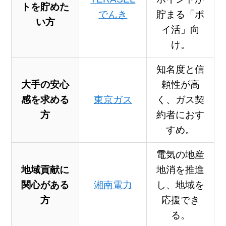
ト
を貯めた
でんき
貯まる「ポ
い方
イ活」向
け。
知名度と信
大手の安心
頼性が高
感
を求める
東京ガス
く、ガス契
方
約者におす
すめ。
電気の地産
地域貢献
に
地消を推進
関心がある
湘南電力
し、地域を
方
応援でき
る。