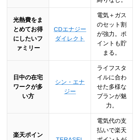
電気＋ガス
光熱費をま
のセット割
とめてお得
CDエナジー
が強力。ポ
に
したいフ
ダイレクト
イントも貯
ァミリー
まる。
ライフスタ
日中の在宅
イルに合わ
シン・エナ
ワーク
が多
せた多様な
ジー
い方
プランが魅
力。
電気代の支
払いで楽天
楽天ポイン
TERASEL
ポイントが