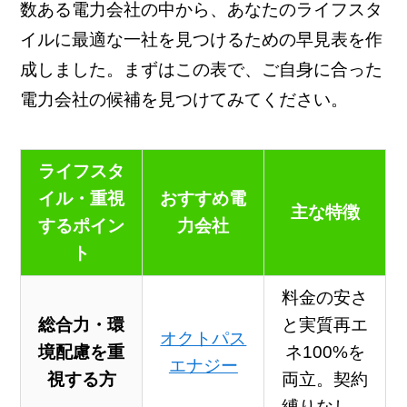
数ある電力会社の中から、あなたのライフスタ
イルに最適な一社を見つけるための早見表を作
成しました。まずはこの表で、ご自身に合った
電力会社の候補を見つけてみてください。
ライフスタ
イル・重視
おすすめ電
主な特徴
するポイン
力会社
ト
料金の安さ
総合力・環
と実質再エ
オクトパス
境配慮
を重
ネ100%を
エナジー
視する方
両立。契約
縛りなし。