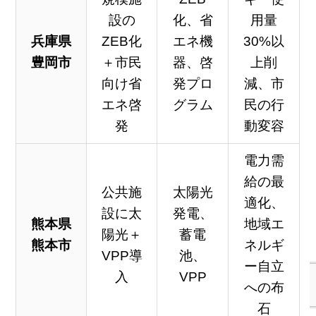
設の
化、省
用量
兵庫県
ZEB化
エネ機
30%以
豊岡市
＋市民
器、啓
上削
向け省
発プロ
減、市
エネ啓
グラム
民の行
発
動変容
電力需
給の最
公共施
太陽光
適化、
設に太
発電、
熊本県
地域エ
陽光＋
蓄電
熊本市
ネルギ
VPP導
池、
ー自立
入
VPP
への布
石