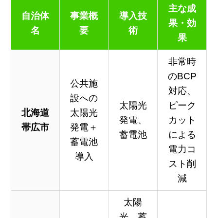
主な成
自治体
事業概
導入技
果・効
名
要
術
果
非常時
のBCP
公共施
対応、
設への
太陽光
ピーク
北海道
太陽光
発電、
カット
帯広市
発電＋
蓄電池
による
蓄電池
電力コ
導入
スト削
減
太陽
光、蓄