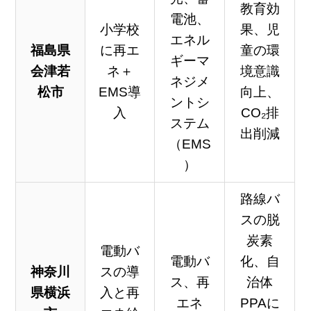
教育効
電池、
小学校
果、児
エネル
福島県
に再エ
童の環
ギーマ
会津若
ネ＋
境意識
ネジメ
松市
EMS導
向上、
ントシ
入
CO₂排
ステム
出削減
（EMS
）
路線バ
スの脱
炭素
電動バ
電動バ
化、自
神奈川
スの導
ス、再
治体
県横浜
入と再
エネ
PPAに