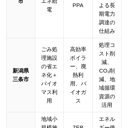
市
エネ給
PPA
よる長
電
期電力
調達の
仕組み
処理コ
ごみ処
高効率
スト削
理施設
ボイラ
減、
の省エ
ー、廃
新潟県
CO₂削
ネ化＋
熱利
三条市
減、地
バイオ
用、バ
域循環
マス利
イオガ
資源の
用
ス
活用
地域小
エネル
規模施
ZEB
ギー使