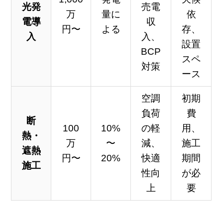
光発
売電
万
量に
依
電導
収
円〜
よる
存、
入
入、
設置
BCP
スペ
対策
ース
空調
初期
負荷
費
断
100
10%
の軽
用、
熱・
万
〜
減、
施工
遮熱
円〜
20%
快適
期間
施工
性向
が必
上
要