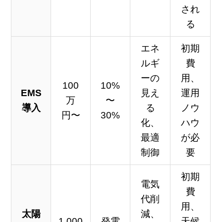
され
る
エネ
初期
ルギ
費
ーの
用、
100
10%
EMS
見え
運用
万
〜
導入
る
ノウ
円〜
30%
化、
ハウ
最適
が必
制御
要
初期
電気
費
代削
用、
太陽
減、
1,000
発電
天候