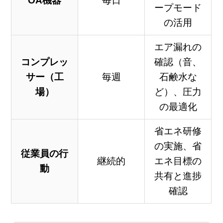
OA機器
毎日
ープモード
の活用
エア漏れの
コンプレッ
確認（音、
サー（工
毎週
石鹸水な
場）
ど）、圧力
の最適化
省エネ研修
の実施、省
従業員の行
継続的
エネ目標の
動
共有と進捗
確認