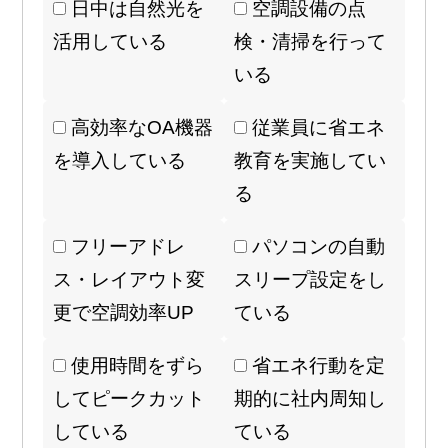
日中は自然光を
空調設備の点
活用している
検・清掃を行って
いる
高効率なOA機器
従業員に省エネ
を導入している
教育を実施してい
る
フリーアドレ
パソコンの自動
ス・レイアウト変
スリープ設定をし
更で空調効率UP
ている
使用時間をずら
省エネ行動を定
してピークカット
期的に社内周知し
している
ている