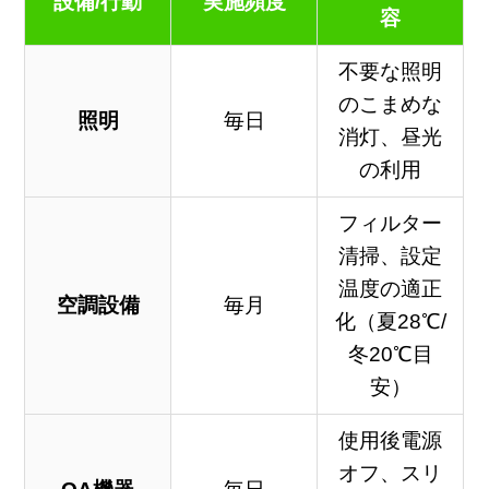
設備/行動
実施頻度
容
不要な照明
のこまめな
照明
毎日
消灯、昼光
の利用
フィルター
清掃、設定
温度の適正
空調設備
毎月
化（夏28℃/
冬20℃目
安）
使用後電源
オフ、スリ