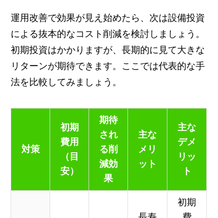
運用改善で効果が見え始めたら、次は設備投資
による抜本的なコスト削減を検討しましょう。
初期投資はかかりますが、長期的に見て大きな
リターンが期待できます。ここでは代表的な手
法を比較してみましょう。
期待
初期
主な
され
主な
費用
デメ
対策
る削
メリ
（目
リッ
減効
ット
安）
ト
果
初期
長寿
費