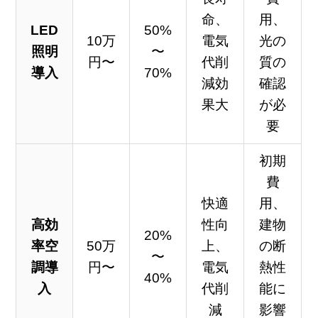
命、
用、
LED
50%
10万
電気
光の
照明
〜
円〜
代削
質の
導入
70%
減効
確認
果大
が必
要
初期
費
快適
用、
高効
性向
建物
20%
率空
50万
上、
の断
〜
調導
円〜
電気
熱性
40%
入
代削
能に
減
影響