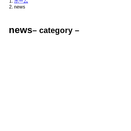
ホーム
news
news
– category –