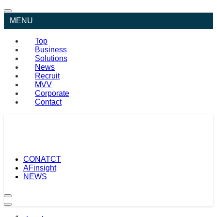
MENU
Top
Business
Solutions
News
Recruit
MVV
Corporate
Contact
CONATCT
AFinsight
NEWS