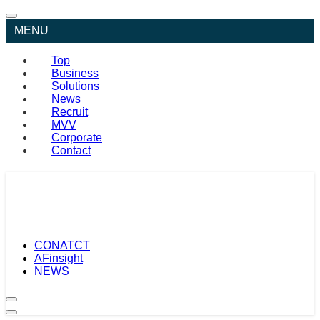
MENU
Top
Business
Solutions
News
Recruit
MVV
Corporate
Contact
CONATCT
AFinsight
NEWS