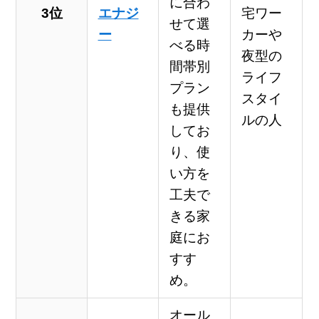
に合わ
3位
エナジ
宅ワー
せて選
ー
カーや
べる時
夜型の
間帯別
ライフ
プラン
スタイ
も提供
ルの人
してお
り、使
い方を
工夫で
きる家
庭にお
すす
め。
オール