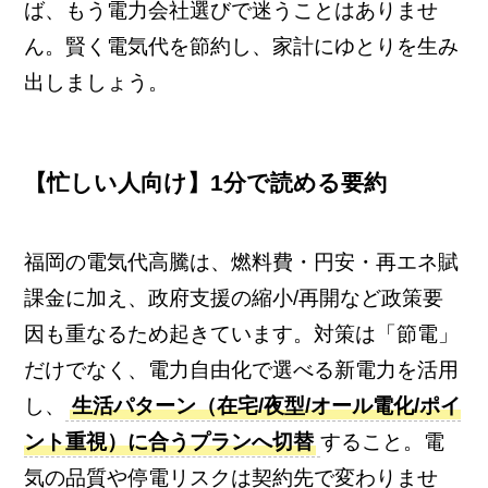
ば、もう電力会社選びで迷うことはありませ
ん。賢く電気代を節約し、家計にゆとりを生み
出しましょう。
【忙しい人向け】1分で読める要約
福岡の電気代高騰は、燃料費・円安・再エネ賦
課金に加え、政府支援の縮小/再開など政策要
因も重なるため起きています。対策は「節電」
だけでなく、電力自由化で選べる新電力を活用
し、
生活パターン（在宅/夜型/オール電化/ポイ
ント重視）に合うプランへ切替
すること。電
気の品質や停電リスクは契約先で変わりませ