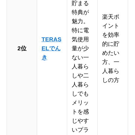
貯まる
特典が
楽天ポ
魅力。
イント
特に電
を効率
TERAS
気使用
的に貯
2位
ELでん
量が少
めたい
き
ない一
方、一
人暮ら
人暮ら
しや二
しの方
人暮ら
しでも
メリッ
トを感
じやす
いプラ