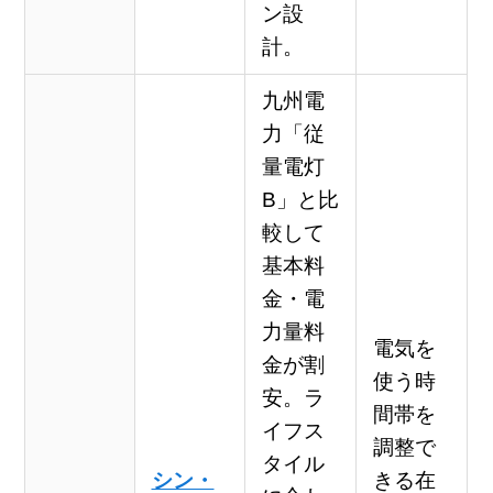
ン設
計。
九州電
力「従
量電灯
B」と比
較して
基本料
金・電
力量料
電気を
金が割
使う時
安。ラ
間帯を
イフス
調整で
タイル
シン・
きる在