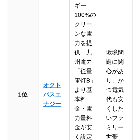
ギー
100%の
クリー
ンな電
力を提
供。九
環境問
州電力
題に関
「従量
心があ
電灯B」
り、か
オクト
より基
つ電気
1位
パスエ
本料
代も安
ナジー
金・電
くした
力量料
いファ
金が安
ミリー
く設定
世帯