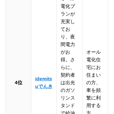
電化プ
ランが
充実し
てお
り、夜
間電力
がお
オール
得。さ
電化住
らに、
宅にお
契約者
住まい
idemits
4位
は出光
の方、
uでんき
のガソ
車を頻
リンス
繁に利
タンド
用する
で給油
方