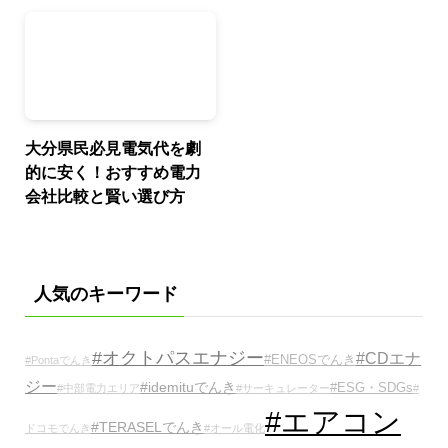
大分県民必見電気代を劇
的に安く！おすすめ電力
会社比較と賢い選び方
人気のキーワード
#オクトパスエナジー
#CDエナ
#ENEOSでんき
#Pontaでんき
ジー
#idemituでんき
#ESG・SDGs
#中部電力エリア
#サーキュレーター
#
#エアコン
#TERASELでんき
ドコモでんき
#オール電化