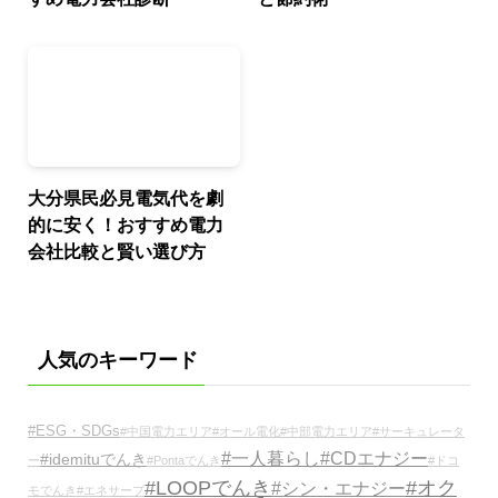
大分県民必見電気代を劇
的に安く！おすすめ電力
会社比較と賢い選び方
人気のキーワード
#ESG・SDGs
#中国電力エリア
#オール電化
#中部電力エリア
#サーキュレータ
#一人暮らし
#CDエナジー
#idemituでんき
ー
#Pontaでんき
#ドコ
#LOOPでんき
#オク
#シン・エナジー
モでんき
#エネサーブ