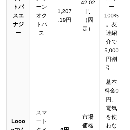
42.02
トパ
ーン
ー
1,207
円
スエ
オク
100%
.19円
（固
ナジ
トパ
。友
定）
ー
ス
達紹
介で
5,000
円割
引。
基本
料金0
円。
電気
スマ
市場
を使
Looo
ート
価格
わな
pでん
タイ
0円