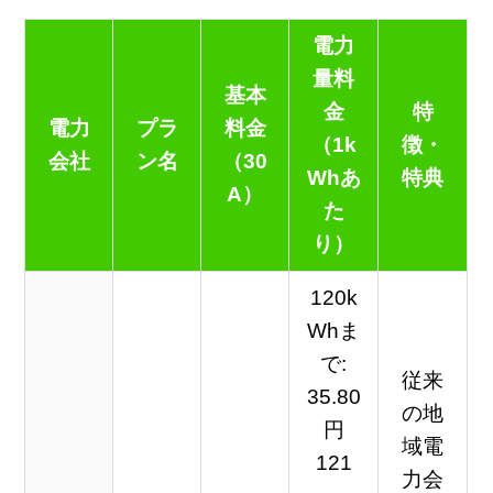
電力
量料
基本
金
特
電力
プラ
料金
（1k
徴・
会社
ン名
（30
Whあ
特典
A）
た
り）
120k
Whま
で:
従来
35.80
の地
円
域電
121
力会