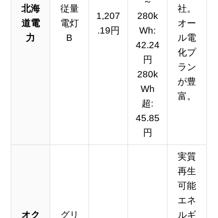
～
北海
従量
社。
1,207
280k
道電
電灯
オー
.19円
Wh:
力
B
ル電
42.24
化プ
円
ラン
280k
が豊
Wh
富。
超:
45.85
円
実質
再生
可能
エネ
オク
グリ
ルギ