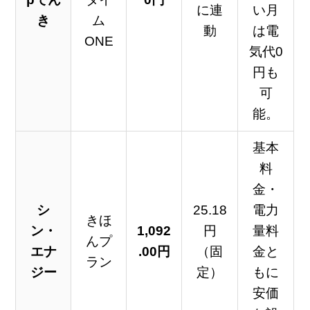
に連
い月
き
ム
動
は電
ONE
気代0
円も
可
能。
基本
料
金・
シ
25.18
電力
きほ
ン・
1,092
円
量料
んプ
エナ
.00円
（固
金と
ラン
ジー
定）
もに
安価