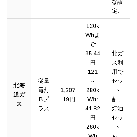
な設
定。
120k
Whま
で:
35.44
北ガ
円
ス利
121
用で
従量
～
セッ
北海
電灯
1,207
280k
ト
道ガ
Bプ
.19円
Wh:
割。
ス
ラス
41.82
灯油
円
セッ
280k
ト
Wh
も。