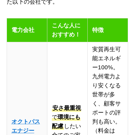
た以下の会社です。
こんな人に
電力会社
特徴
おすすめ！
実質再生可
能エネルギ
ー100%。
九州電力よ
り安くなる
世帯が多
く、顧客サ
安さ最重視
ポートの評
で
環境にも
オクトパス
判も高い。
配慮
したい
エナジー
（料金は