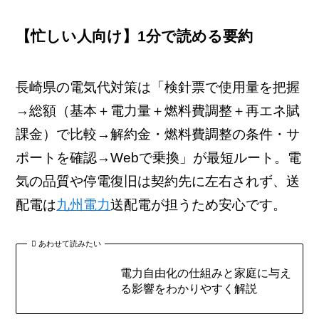
【忙しい人向け】1分で読める要約
長崎県の電気代対策は「検針票で使用量を把握
→総額（基本＋電力量＋燃料費調整＋再エネ賦
課金）で比較→解約金・燃料費調整の条件・サ
ポートを確認→Webで乗換」が最短ルート。電
気の品質や停電復旧は契約先に左右されず、送
配電は
九州電力
送配電が担うため安心です。
あわせて読みたい
電力自由化の仕組みと家庭に与え
る影響をわかりやすく解説