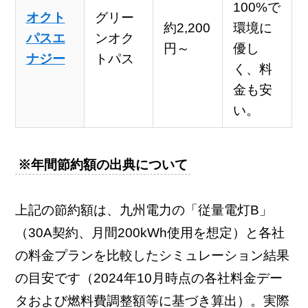
100%で
オクト
グリー
約2,200
環境に
パスエ
ンオク
円～
優し
ナジー
トパス
く、料
金も安
い。
※年間節約額の出典について
上記の節約額は、九州電力の「従量電灯B」
（30A契約、月間200kWh使用を想定）と各社
の料金プランを比較したシミュレーション結果
の目安です（2024年10月時点の各社料金デー
タおよび燃料費調整額等に基づき算出）。実際