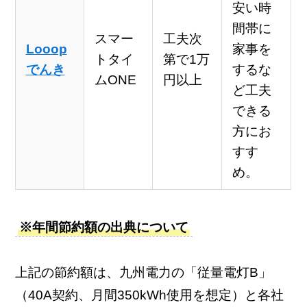
安い時
間帯に
スマー
工夫次
Looop
家事を
トタイ
第で1万
でんき
するな
ムONE
円以上
ど工夫
できる
方にお
すす
め。
※年間節約額の出典について
上記の節約額は、九州電力の「従量電灯B」
（40A契約、月間350kWh使用を想定）と各社