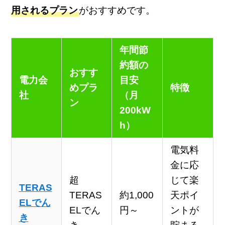
用されるプラン
がおすすめです。
年間節
約額の
おすす
電力会
目安
めプラ
特徴
社
（月
ン
200kW
h）
電気料
金に応
超
じて楽
TERAS
TERAS
約1,000
天ポイ
ELでん
ELでん
円～
ントが
き