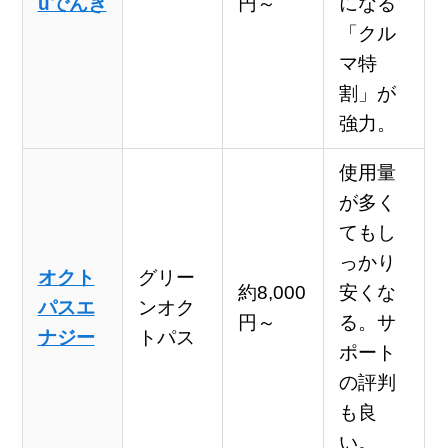
uでんき
円～
になる
「クル
マ特
割」が
強力。
使用量
が多く
てもし
っかり
オクト
グリー
約8,000
安くな
パスエ
ンオク
円～
る。サ
ナジー
トパス
ポート
の評判
も良
い。