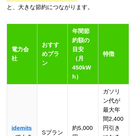
と、大きな節約につながります。
年間節
約額の
おすす
電力会
目安
めプラ
特徴
社
（月
ン
450kW
h）
ガソリ
ン代が
最大年
間2,400
idemits
約5,000
円引き
Sプラン