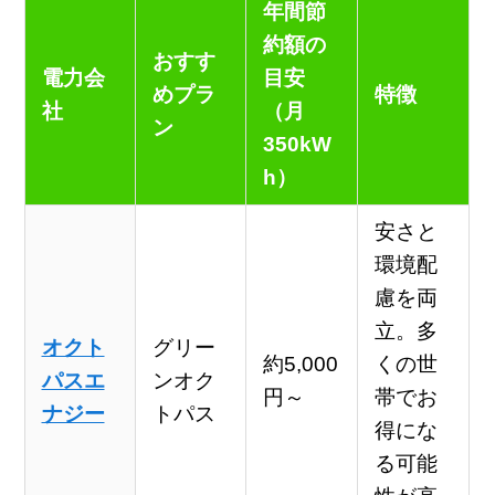
年間節
約額の
おすす
電力会
目安
めプラ
特徴
社
（月
ン
350kW
h）
安さと
環境配
慮を両
立。多
オクト
グリー
約5,000
くの世
パスエ
ンオク
円～
帯でお
ナジー
トパス
得にな
る可能