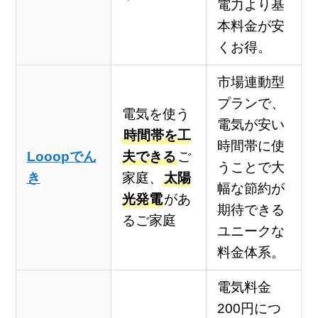
電力より基
本料金が安
くお得。
市場連動型
プランで、
電気を使う
電気が安い
時間帯を工
時間帯に使
Looopでん
夫できる
ご
うことで大
き
家庭、
太陽
幅な節約が
光発電
があ
期待できる
るご家庭
ユニークな
料金体系。
電気料金
200円につ