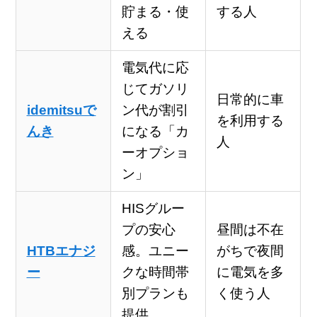
貯まる・使
する人
える
電気代に応
じてガソリ
日常的に車
idemitsuで
ン代が割引
を利用する
んき
になる「カ
人
ーオプショ
ン」
HISグルー
プの安心
昼間は不在
HTBエナジ
感。ユニー
がちで夜間
ー
クな時間帯
に電気を多
別プランも
く使う人
提供