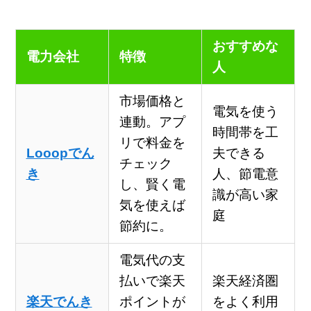
おすすめな
電力会社
特徴
人
市場価格と
電気を使う
連動。アプ
時間帯を工
リで料金を
Looopでん
夫できる
チェック
き
人、節電意
し、賢く電
識が高い家
気を使えば
庭
節約に。
電気代の支
払いで楽天
楽天経済圏
楽天でんき
ポイントが
をよく利用