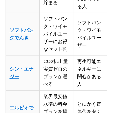
貯まる
る人
ソフトバン
ソフトバン
ク・ワイモ
ソフトバン
ク・ワイモ
バイルユー
クでんき
バイルユー
ザーにお得
ザー
なセット割
CO2排出量
再生可能エ
シン・エナ
実質ゼロの
ネルギーに
ジー
プランが選
関心がある
べる
人
業界最安値
水準の料金
とにかく電
エルピオで
プランを提
気代を安く