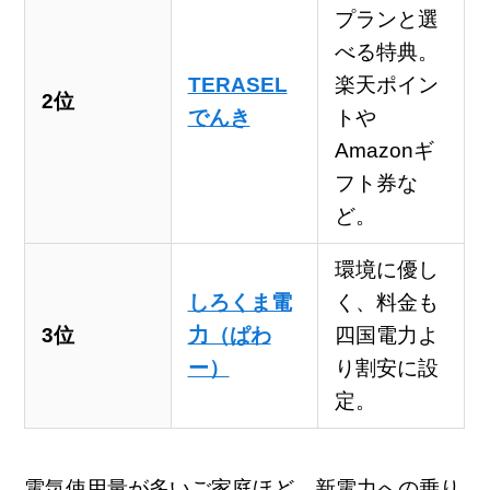
プランと選
べる特典。
TERASEL
楽天ポイン
2位
でんき
トや
Amazonギ
フト券な
ど。
環境に優し
しろくま電
く、料金も
3位
力（ぱわ
四国電力よ
ー）
り割安に設
定。
電気使用量が多いご家庭ほど、新電力への乗り