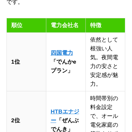
です。
順位
電力会社名
特徴
依然として
根強い人
四国電力
気。夜間電
1位
「でんかe
力の安さと
プラン」
安定感が魅
力。
時間帯別の
料金設定
HTBエナジ
で、オール
2位
ー
「ぜんぶ
電化家庭の
でんき」