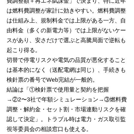
費調整額＋再エネ賦課金」で決まり、特に近年
は燃料費調整が家計に効きやすい。燃料費調整
は仕組み上、規制料金では上限がある一方、自
由料金（多くの新電力等）では上限がないケー
スがあり、安さだけで選ぶと高騰局面で逆転も
起こり得る。
切替で停電リスクや電気の品質が悪化すること
は基本的になく（送配電網は同じ）、手続きも
検針票の番号でWeb完結が一般的。
結論は「①検針票で使用量と契約を把握
→②2〜3社で年額シミュレーション→③燃料費
調整・解約金・セット割・市場連動リスクを確
認して決定」。トラブル時は電力・ガス取引監
視等委員会の相談窓口も使える。