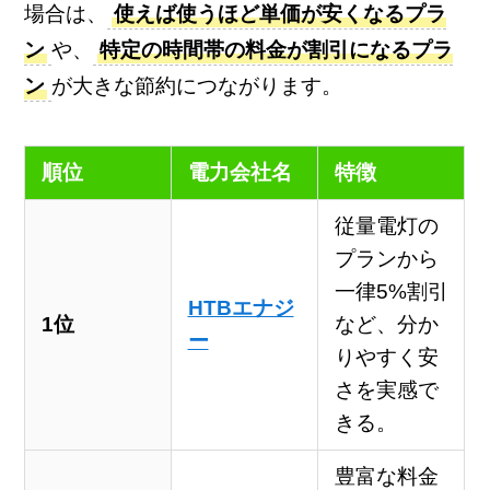
場合は、
使えば使うほど単価が安くなるプラ
ン
や、
特定の時間帯の料金が割引になるプラ
ン
が大きな節約につながります。
順位
電力会社名
特徴
従量電灯の
プランから
一律5%割引
HTBエナジ
1位
など、分か
ー
りやすく安
さを実感で
きる。
豊富な料金