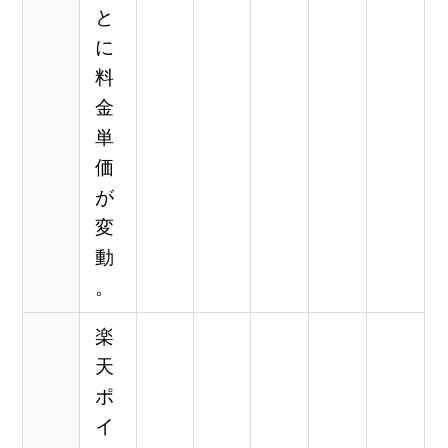
と
に
料
金
単
価
が
変
動
。
楽
天
ポ
イ