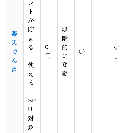
ン
ト
が
貯
段
楽
ま
階
天
る
0
的
な
で
◯
–
・
円
に
し
ん
使
変
き
え
動
る
。
SP
U
対
象