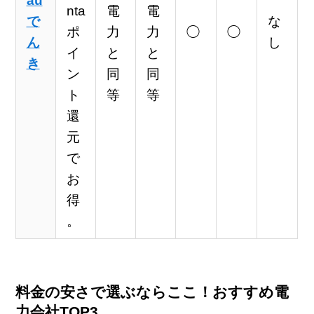
au
nta
電
電
で
な
ポ
力
力
◯
◯
ん
し
イ
と
と
き
ン
同
同
ト
等
等
還
元
で
お
得
。
料金の安さで選ぶならここ！おすすめ電
力会社TOP3