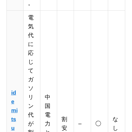
。
電
気
代
に
応
じ
て
ガ
ソ
id
リ
中
e
ン
国
mi
代
電
ts
割
な
が
力
–
◯
u
安
し