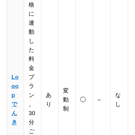
格
に
連
動
し
た
料
金
Lo
プ
oo
ラ
変
p
ン
あ
な
動
◯
–
で
。
り
し
制
ん
30
き
分
ご