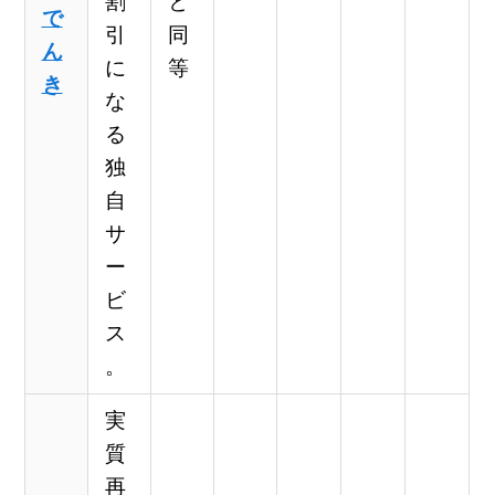
割
と
で
引
同
ん
に
等
き
な
る
独
自
サ
ー
ビ
ス
。
実
質
再