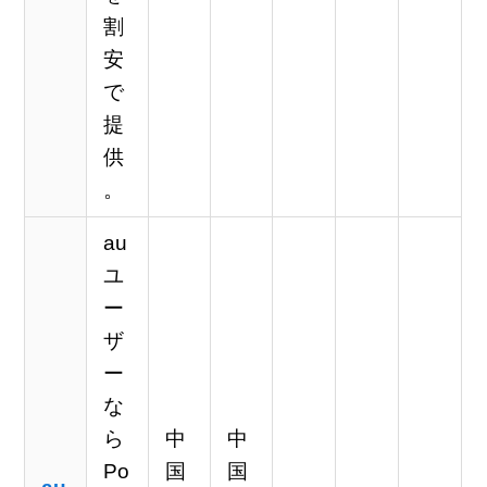
割
安
で
提
供
。
au
ユ
ー
ザ
ー
な
ら
中
中
Po
国
国