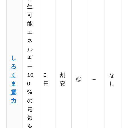
生
可
能
エ
ネ
ル
し
ギ
ろ
ー
く
10
0
割
な
◎
–
ま
0
円
安
し
電
%
力
の
電
気
を