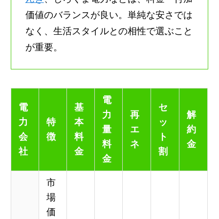
価値のバランスが良い。単純な安さでは
なく、生活スタイルとの相性で選ぶこと
が重要。
電
電
基
セ
力
再
解
力
特
本
ッ
量
エ
約
会
徴
料
ト
料
ネ
金
社
金
割
金
市
場
価