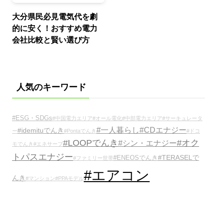
大分県民必見電気代を劇
的に安く！おすすめ電力
会社比較と賢い選び方
人気のキーワード
#ESG・SDGs
#中国電力エリア
#オール電化
#中部電力エリア
#サーキュレータ
#一人暮らし
#CDエナジー
#idemituでんき
ー
#Pontaでんき
#ドコ
#LOOPでんき
#オク
#シン・エナジー
モでんき
#エネサーブ
トパスエナジー
#TERASELで
#ENEOSでんき
#ファミリー世帯
#エアコン
んき
#マンション
#PPAモデル