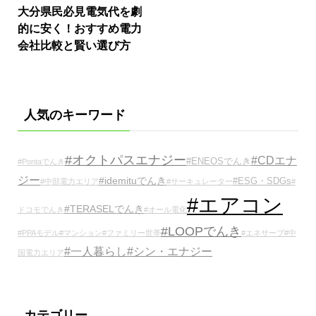
大分県民必見電気代を劇
的に安く！おすすめ電力
会社比較と賢い選び方
人気のキーワード
#オクトパスエナジー
#CDエナ
#ENEOSでんき
#Pontaでんき
ジー
#idemituでんき
#ESG・SDGs
#中部電力エリア
#サーキュレーター
#
#エアコン
#TERASELでんき
ドコモでんき
#オール電化
#LOOPでんき
#PPAモデル
#マンション
#ファミリー世帯
#エネサーブ
#中
#一人暮らし
#シン・エナジー
国電力エリア
カテゴリー