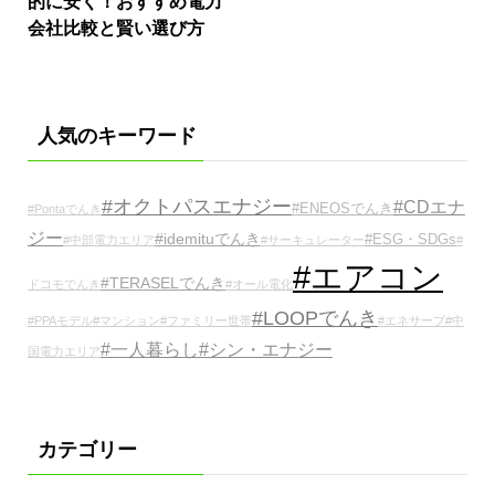
的に安く！おすすめ電力
会社比較と賢い選び方
人気のキーワード
#オクトパスエナジー
#CDエナ
#ENEOSでんき
#Pontaでんき
ジー
#idemituでんき
#ESG・SDGs
#中部電力エリア
#サーキュレーター
#
#エアコン
#TERASELでんき
ドコモでんき
#オール電化
#LOOPでんき
#PPAモデル
#マンション
#ファミリー世帯
#エネサーブ
#中
#一人暮らし
#シン・エナジー
国電力エリア
カテゴリー