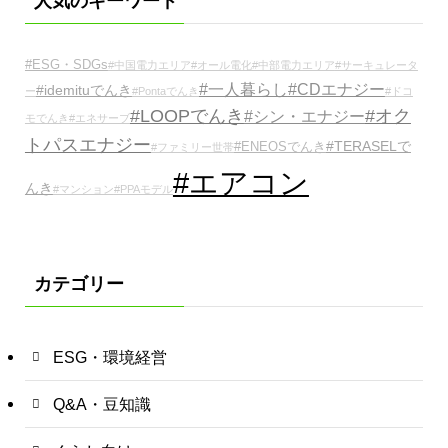
人気のキーワード
#ESG・SDGs
#中国電力エリア
#オール電化
#中部電力エリア
#サーキュレータ
#一人暮らし
#CDエナジー
#idemituでんき
ー
#Pontaでんき
#ドコ
#LOOPでんき
#オク
#シン・エナジー
モでんき
#エネサーブ
トパスエナジー
#TERASELで
#ENEOSでんき
#ファミリー世帯
#エアコン
んき
#マンション
#PPAモデル
カテゴリー
ESG・環境経営
Q&A・豆知識