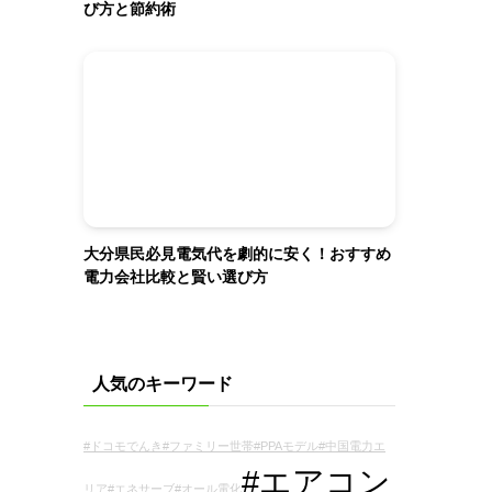
び方と節約術
大分県民必見電気代を劇的に安く！おすすめ
電力会社比較と賢い選び方
人気のキーワード
#ドコモでんき
#ファミリー世帯
#PPAモデル
#中国電力エ
#エアコン
リア
#エネサーブ
#オール電化