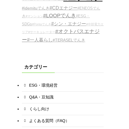
#CDエナジー
#idemituでんき
#ENEOSでん
#LOOPでんき
き
#ESG・
#マンション
#シン・エナジー
SDGs
#Pontaでんき
#中部電力エ
#オクトパスエナジ
リア
#サーキュレーター
ー
#一人暮らし
#TERASELでんき
カテゴリー
ESG・環境経営
Q&A・豆知識
くらし向け
よくある質問（FAQ）