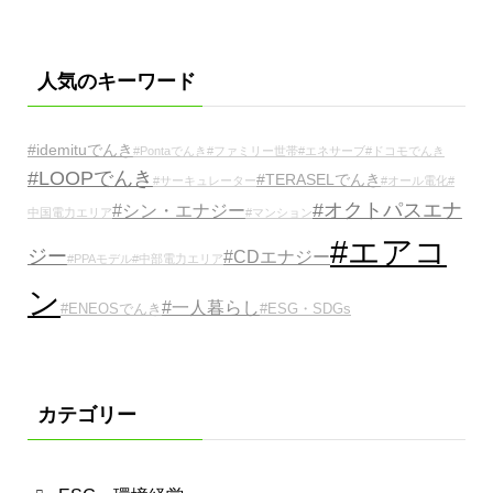
人気のキーワード
#idemituでんき
#Pontaでんき
#ファミリー世帯
#エネサーブ
#ドコモでんき
#LOOPでんき
#TERASELでんき
#サーキュレーター
#オール電化
#
#オクトパスエナ
#シン・エナジー
中国電力エリア
#マンション
#エアコ
ジー
#CDエナジー
#PPAモデル
#中部電力エリア
ン
#一人暮らし
#ENEOSでんき
#ESG・SDGs
カテゴリー